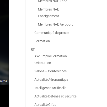
Membres NAE Labo
Membres NAE
Enseignement
Membres NAE Aeroport
Communiqué de presse
Formation
RTI
Axe Emploi Formation
Orientation
Salons – Conferences
Actualité Aéronautique
Intelligence Artificielle
Actualité Défense et Sécurité
Actualité Gifas