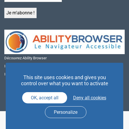
Découvrez Ability Browser
Installer Ability Browser sur Windows
Installer Ability Browser sur Mac
This site uses cookies and gives you
control over what you want to activate
OK, accept all
Deny all cookies
Personalize
© NAE 2026 |
Mentions légales
|
Politique de confidentialité
| Agence
Partenaires d’Avenir |
Espace Presse