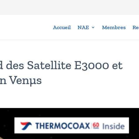
Accueil
NAE
Membres
Re
des Satellite E3000 et
on Venµs