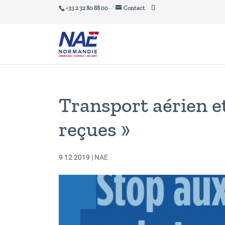
+33 2 32 80 88 00
Contact
Transport aérien et
reçues »
9 12 2019
|
NAE