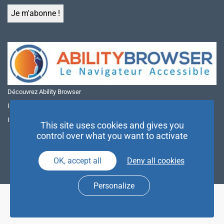
Découvrez Ability Browser
Installer Ability Browser sur Windows
Installer Ability Browser sur Mac
This site uses cookies and gives you
control over what you want to activate
OK, accept all
Deny all cookies
Personalize
© NAE 2026 |
Mentions légales
|
Politique de confidentialité
| Agence
Partenaires d’Avenir |
Espace Presse