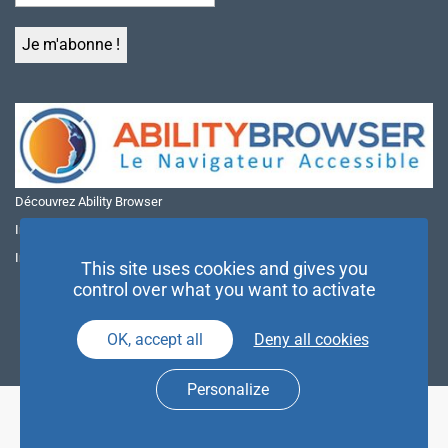
Découvrez Ability Browser
Installer Ability Browser sur Windows
Installer Ability Browser sur Mac
This site uses cookies and gives you
control over what you want to activate
OK, accept all
Deny all cookies
Personalize
© NAE 2026 |
Mentions légales
|
Politique de confidentialité
| Agence
Partenaires d’Avenir |
Espace Presse