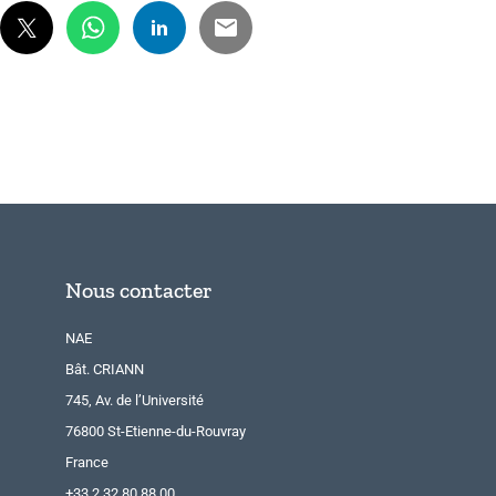
Nous contacter
NAE
Bât. CRIANN
745, Av. de l’Université
76800 St-Etienne-du-Rouvray
France
+33 2 32 80 88 00