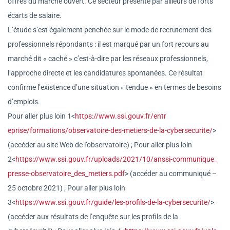
offres du marché ouvert. Ce secteur présente par ailleurs de forts
écarts de salaire.
L’étude s’est également penchée sur le mode de recrutement des
professionnels répondants : il est marqué par un fort recours au
marché dit « caché » c’est-à-dire par les réseaux professionnels,
l’approche directe et les candidatures spontanées. Ce résultat
confirme l’existence d’une situation « tendue » en termes de besoins
d’emplois.
Pour aller plus loin 1<
https://www.ssi.gouv.fr/entr
eprise/formations/observatoire
-des-metiers-de-la-
cybersecurite/
>
(accéder au site Web de l’observatoire) ; Pour aller plus loin
2<
https://www.ssi.gouv.fr/uplo
ads/2021/10/anssi-communique_
presse-observatoire_des_
metiers.pdf
> (accéder au communiqué –
25 octobre 2021) ; Pour aller plus loin
3<
https://www.ssi.gouv.fr/guid
e/les-profils-de-la-cybersecur
ite/
>
(accéder aux résultats de l’enquête sur les profils de la