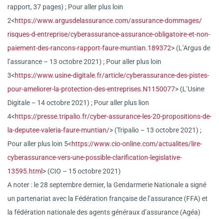
rapport, 37 pages) ; Pour aller plus loin
2<
https://www.argusdelassuranc
e.com/assurance-dommages/
risques-d-entreprise/
cyberassurance-assurance-
obligatoire-et-non-
paiement-
des-rancons-rapport-faure-
muntian.189372
> (L’Argus de
l’assurance – 13 octobre 2021) ; Pour aller plus loin
3<
https://www.usine-digitale.f
r/article/cyberassurance-des-p
istes-
pour-ameliorer-la-protec
tion-des-entreprises.N1150077
> (L’Usine
Digitale – 14 octobre 2021) ; Pour aller plus lion
4<
https://presse.tripalio.fr/c
yber-assurance-les-20-proposit
ions-de-
la-deputee-valeria-
faure-muntian/
> (Tripalio – 13 octobre 2021) ;
Pour aller plus loin 5<
https://www.cio-online.com/a
ctualites/lire-
cyberassurance-
vers-une-possible-
clarification-legislative-
13595.html
> (CIO – 15 octobre 2021)
A noter : le 28 septembre dernier, la Gendarmerie Nationale a signé
un partenariat avec la Fédération française de l’assurance (FFA) et
la fédération nationale des agents généraux d’assurance (Agéa)