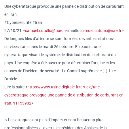
Une cyberattaque provoque une panne de distribution de carburant
en Iran
#Cybersécurité #Iran
27/10/21 –
samuel.cutullic@nae.fr
<mailto
:
samuel.cutullic@nae.fr
>
De longues files d’attente se sont formées devant les stations-
services iraniennes le mardi 26 octobre. En cause : une
cyberattaque visant le système de distribution du carburant du
pays. Une enquête a été ouverte pour déterminer l’origine et les
causes de l’incident de sécurité. Le Conseil suprême de […] Lire
l’article
Lire la suite <
https://www.usine-digitale.fr
/article/une-
cyberattaque-prov
oque-une-panne-de-distribution
-de-carburant-en-
iran.N1153902
>
» Les attaques ont plus d’impact et sont beaucoup plus
professionnalisées « , avertit le président des Assises de la