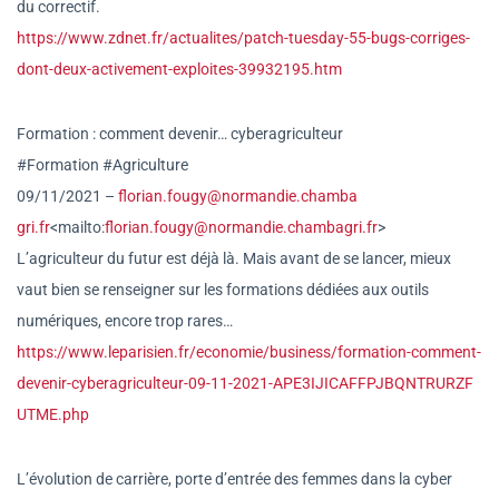
du correctif.
https://www.zdnet.fr/actualite
s/patch-tuesday-55-bugs-
corriges-
dont-deux-activement-
exploites-39932195.htm
Formation : comment devenir… cyberagriculteur
#Formation #Agriculture
09/11/2021 –
florian.fougy@normandie.chamba
gri.fr
<mailto:
florian.fougy@
normandie.chambagri.fr
>
L’agriculteur du futur est déjà là. Mais avant de se lancer, mieux
vaut bien se renseigner sur les formations dédiées aux outils
numériques, encore trop rares…
https://www.leparisien.fr/econ
omie/business/formation-commen
t-
devenir-cyberagriculteur-09-
11-2021-APE3IJICAFFPJBQNTRURZF
UTME.php
L’évolution de carrière, porte d’entrée des femmes dans la cyber