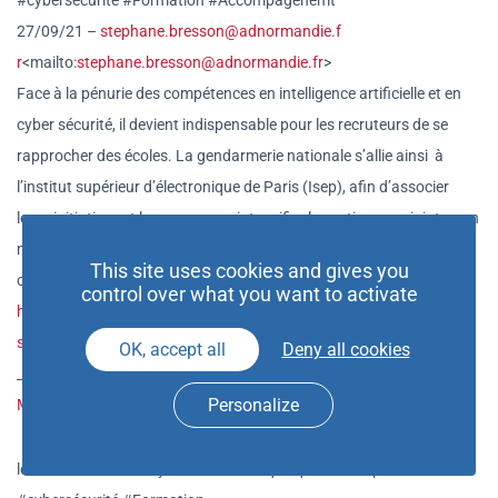
#cybersécurité #Formation #Accompagenemt
27/09/21 –
stephane.bresson@adnormandie.f
r
<mailto:
stephane.bresson@adno
rmandie.fr
>
Face à la pénurie des compétences en intelligence artificielle et en
cyber sécurité, il devient indispensable pour les recruteurs de se
rapprocher des écoles. La gendarmerie nationale s’allie ainsi à
l’institut supérieur d’électronique de Paris (Isep), afin d’associer
leurs initiatives et leurs moyens, intensifier les actions conjointes, en
matière d’enseignement, de recherche et d’innovation en ce qui
This site uses cookies and gives you
concerne l’intelligence artificielle et la sécurité.
control over what you want to activate
https://www.larevuedudigital.c
om/la-gendarmerie-nationale-sa
ssocie-a-lecole-dingenieurs-is
ep-sur-lia-et-la-securite/?utm
OK, accept all
Deny all cookies
_medium=email&utm_content=bMBC
H06DU6bWl79-
Personalize
M3OJXWeQSh7GrwALwY
osCO8uj7ekIl56coWsKEGBUW9iNoX_
le vocabulaire de la cybersécurité en quelques concepts