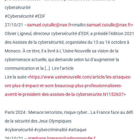
cybersécurité
#Cybersécurité #EDF
27/10/21 –
samuel.cutullic@nae.fr
<mailto
:
samuel.cutullic@nae.fr
>
Olivier Ligneul, directeur cybersécurité d’EDF, a présidé l’édition 2021
des Assises de la cybersécurité, organisées du 13 au 16 octobre à
Monaco. À ce titre, il a livré à L’Usine Nouvelle sa vision de la
cybermenace actuelle, qui demande selon lui d’augmenter la
communication et la […] Lire l’article
Lire la suite <
https://www.usinenouvelle.com
/article/les-attaques-
ont-plus
-d-impact-et-sont-beaucoup-
plus-professionnalisees-
avertit-le-president-des-
assises-de-la-cybersecurite.
N1152637
>
Paris 2024 : Menace terroriste, risque cyber… La France face au défi
de la sécurité des Jeux Olympiques
#cybersécurité #cybercriminalité #attaque
26/10/21 –
stephane.bresson@adnormandie.f