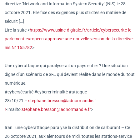
directive ‘Network and Information System Security’ (NIS) le 28
octobre 2021. Elle fixe des exigences plus strictes en matière de
sécurit […]
Lire la suite <
https://www.usine-digitale.fr
/article/cybersecurite-le-
parl
ement-europeen-approuve-une-
nouvelle-version-de-la-directi
ve-
nis.N1155782
>
Une cyberattaque qui paralyserait un pays entier ? Une situation
digne d’un scénario de SF… qui devient réalité dans le monde du tout
numérique.
#cybersécurité #cybercriminalité #attaque
28/10/21 –
stephane.bresson@adnormandie.f
r
<mailto:
stephane.bresson@adno
rmandie.fr
>
Iran : une cyberattaque paralyse la distribution de carburant – Ce
26 octobre 2021, aux alentours de midi, toutes les stations-service