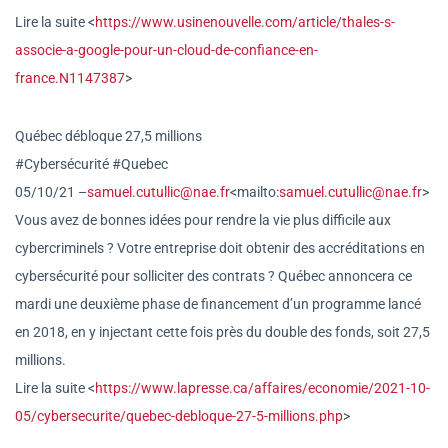
Lire la suite <
https://www.usinenouvelle.com
/article/thales-s-
associe-a-
google-pour-un-cloud-de-confia
nce-en-
france.N1147387
>
Québec débloque 27,5 millions
#Cybersécurité #Quebec
05/10/21 –
samuel.cutullic@nae.fr
<mailto
:
samuel.cutullic@nae.fr
>
Vous avez de bonnes idées pour rendre la vie plus difficile aux
cybercriminels ? Votre entreprise doit obtenir des accréditations en
cybersécurité pour solliciter des contrats ? Québec annoncera ce
mardi une deuxième phase de financement d’un programme lancé
en 2018, en y injectant cette fois près du double des fonds, soit 27,5
millions.
Lire la suite <
https://www.lapresse.ca/affai
res/economie/2021-10-
05/cybers
ecurite/quebec-debloque-27-5-
millions.php
>