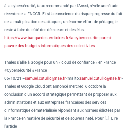
à la cybersécurité, taux recommandé par l’Anssi, révèle une étude
récente de la FNCCR. Et si la conscience du risque progresse du fait
de la multiplication des attaques, un énorme effort de pédagogie
reste à faire du côté des décideurs et des élus.
https://www.banquedesterritoir
es.fr/la-cybersecurite-parent-
pauvre-des-budgets-
informatiques-des-collectivite
s
Thales s’allie à Google pour un « cloud de confiance » en France
#Cybersécurité #France
06/10/21 –
samuel.cutullic@nae.fr
<mailto
:
samuel.cutullic@nae.fr
>
Thales et Google Cloud ont annoncé mercredi 6 octobre la
conclusion d’un accord stratégique permettant de proposer aux
administrations et aux entreprises françaises des services
d’informatique dématérialisée répondant aux normes édictées par
la France en matière de sécurité et de souveraineté. Pour […] Lire
l’article