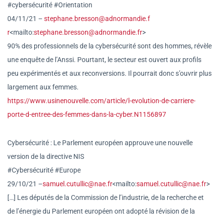
#cybersécurité #Orientation
04/11/21 –
stephane.bresson@adnormandie.f
r
<mailto:
stephane.bresson@adno
rmandie.fr
>
90% des professionnels de la cybersécurité sont des hommes, révèle
une enquête de l’Anssi. Pourtant, le secteur est ouvert aux profils
peu expérimentés et aux reconversions. Il pourrait donc s’ouvrir plus
largement aux femmes.
https://www.usinenouvelle.com/
article/l-evolution-de-carrier
e-
porte-d-entree-des-femmes-
dans-la-cyber.N1156897
Cybersécurité : Le Parlement européen approuve une nouvelle
version de la directive NIS
#Cybersécurité #Europe
29/10/21 –
samuel.cutullic@nae.fr
<mailto
:
samuel.cutullic@nae.fr
>
[…] Les députés de la Commission de l’industrie, de la recherche et
de l’énergie du Parlement européen ont adopté la révision de la