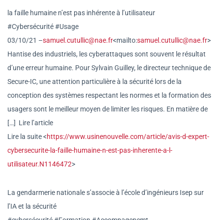
la faille humaine n’est pas inhérente à l’utilisateur
#Cybersécurité #Usage
03/10/21 –
samuel.cutullic@nae.fr
<mailto
:
samuel.cutullic@nae.fr
>
Hantise des industriels, les cyberattaques sont souvent le résultat
d’une erreur humaine. Pour Sylvain Guilley, le directeur technique de
Secure-IC, une attention particulière à la sécurité lors de la
conception des systèmes respectant les normes et la formation des
usagers sont le meilleur moyen de limiter les risques. En matière de
[…] Lire l’article
Lire la suite <
https://www.usinenouvelle.com
/article/avis-d-expert-
cyberse
curite-la-faille-humaine-n-
est-pas-inherente-a-l-
utilisateur.N1146472
>
La gendarmerie nationale s’associe à l’école d’ingénieurs Isep sur
l’IA et la sécurité