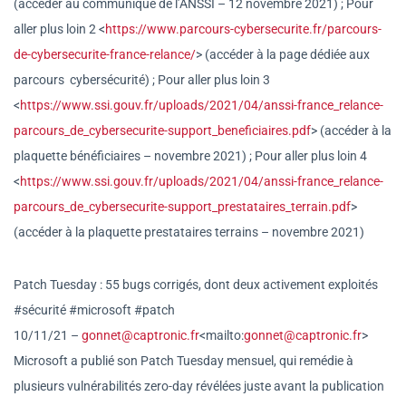
(accéder au communiqué de l’ANSSI – 12 novembre 2021) ; Pour
aller plus loin 2 <
https://www.parcours-cybersec
urite.fr/parcours-
de-cybersecu
rite-france-relance/
> (accéder à la page dédiée aux
parcours cybersécurité) ; Pour aller plus loin 3
<
https://www.ssi.gouv.fr/uploa
ds/2021/04/anssi-france_relanc
e-
parcours_de_cybersecurite-
support_beneficiaires.pdf
> (accéder à la
plaquette bénéficiaires – novembre 2021) ; Pour aller plus loin 4
<
https://www.ssi.gouv.fr/uploa
ds/2021/04/anssi-france_relanc
e-
parcours_de_cybersecurite-
support_prestataires_terrain.
pdf
>
(accéder à la plaquette prestataires terrains – novembre 2021)
Patch Tuesday : 55 bugs corrigés, dont deux activement exploités
#sécurité #microsoft #patch
10/11/21 –
gonnet@captronic.fr
<mailto:
gon
net@captronic.fr
>
Microsoft a publié son Patch Tuesday mensuel, qui remédie à
plusieurs vulnérabilités zero-day révélées juste avant la publication