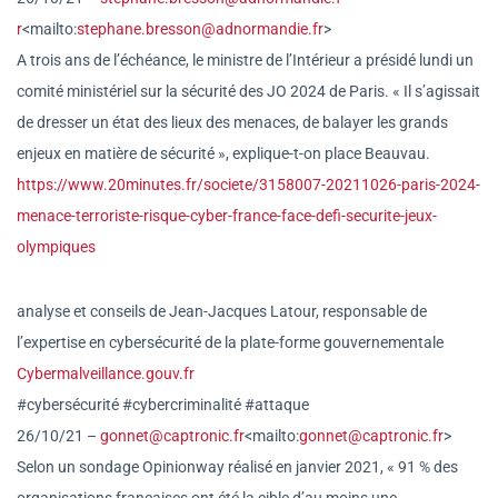
r
<mailto:
stephane.bresson@adno
rmandie.fr
>
A trois ans de l’échéance, le ministre de l’Intérieur a présidé lundi un
comité ministériel sur la sécurité des JO 2024 de Paris. « Il s’agissait
de dresser un état des lieux des menaces, de balayer les grands
enjeux en matière de sécurité », explique-t-on place Beauvau.
https://www.20minutes.fr/socie
te/3158007-20211026-paris-
2024-
menace-terroriste-risque-
cyber-france-face-defi-securit
e-jeux-
olympiques
analyse et conseils de Jean-Jacques Latour, responsable de
l’expertise en cybersécurité de la plate-forme gouvernementale
Cybermalveillance.gouv.fr
#cybersécurité #cybercriminalité #attaque
26/10/21 –
gonnet@captronic.fr
<mailto:
gon
net@captronic.fr
>
Selon un sondage Opinionway réalisé en janvier 2021, « 91 % des