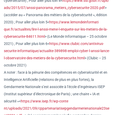
cybersécurité) ; Pour aller plus loin 4<
https://www.ssi.gouv.fr/uplo
ads/2015/07/anssi-panorama_
metiers_cybersecurite-2020.pdf
>
(accéder au « Panorama des métiers de la cybersécurité », édition
2020) ; Pour aller plus loin 5<
https://www.lemondeinformati
que.fr/actualites/lire-l-
anssi-mene-l-enquete-sur-les-
metiers-de-la-
cybersecurite-
84611.html
> (Le Monde Informatique – 25 octobre
2021) ; Pour aller plus loin 6<
https://www.clubic.com/antiv
irus-
securite-informatique/
actualite-389898-emploi-cyber-
l-anssi-lance-
l-observatoire-
des-metiers-de-la-
cybersecurite.html
> (Clubic – 25
octobre 2021)
A noter : face à la pénurie des compétences en cybersécurité et en
Intelligence Artificielle (relations de plus en plus fortes), la
Gendarmerie Nationale s’est associée à l’école d’ingénieurs ISEP
(Institut supérieur d’électronique de Paris) ; une chaire « IA et
sécurité »<
https://www.isep.fr/wp-conte
nt/uploads/2021/09/cppartenari
atisepgendarmerienationale23se