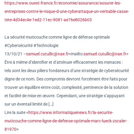
https://www.ouest-france.fr/ec
onomie/assurance/assurer-les-
entreprises-contre-le-risque-
d-une-cyberattaque-un-veritabl
e-casse-
tete-4d34ec4e-1ed2-
11ec-9081-ae76e8026b03
La sécurité muticouche comme ligne de défense optimale
#Cybersécurité #Technologie
13/10/21 –
samuel.cutullic@nae.fr
<mailto
:
samuel.cutullic@nae.fr
>
Être à même d’identifier et d’atténuer efficacement les menaces :
tels sont les deux piliers fondateurs d’une stratégie de cybersécurité
digne de ce nom. Des compromis devront forcément être faits pour
trouver un équilibre entre coût, complexité, pertinence de la solution
et facilité de mise en œuvre. Cependant, une stratégie s’appuyant
sur un éventail limité de […]
Lire la suite <
https://www.informatiquenews.
fr/la-securite-
muticouche-comm
e-ligne-de-defense-optimale-
marc-lueck-zscaler-
81970
>