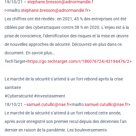
19/10/21 –
stephane.bresson@adnormandie.f
r
<mailto:
stephane.bresson@adno
rmandie.fr
>
Les chiffres ont été révélés : en 2021, 43 % des entreprises ont été
ciblées par des cyberattaques contre 38 % en 2020. L’enjeu est à la
prise de conscience, l’identification des risques et la mise en œuvre
de nouvelles approches de sécurité. Découvrez-en plus dans ce
document. En savoir plus…
TechTarget<
https://go.techtarg
et.com/r/186076724/43194476/2
>
Le marché de la sécurité s’attend à un fort rebond après la crise
sanitaire
#Cybersécurité #Investissement
18/10/21 –
samuel.cutullic@nae.fr
<mailto
:
samuel.cutullic@nae.fr
>
Le marché de la sécurité s’attend à un fort rebond cette année,
après avoir enregistré son premier recul depuis des décennies l’an
dernier en raison de la pandémie. Les bouleversements