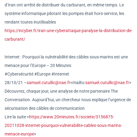
d’Iran ont arrêté de distribuer du carburant, en même temps. Le
système informatique pilotant les pompes était hors-service, les
rendant toutes inutilisables
https://incyber.fr/iran-une-cy
berattaque-paralyse-la-distrib
ution-de-
carburant/
Internet : Pourquoi la vulnérabilité des câbles sous-marins est une
menace pour l’Europe – 20 Minutes
#Cybersécurité #Europe #Internet
28/10/21 –
samuel.cutullic@nae.fr
<mailto
:
samuel.cutullic@nae.fr
>
Découvrez, chaque jour, une analyse de notre partenaire The
Conversation. Aujourd’hui, un chercheur nous explique l’urgence de
sécurisation des câbles de communication
Lire la suite <
https://www.20minutes.fr/soci
ete/3156875-
20211028-internet-
pourquoi-vulnerabilite-cables-
sous-marins-
menace-europe
>