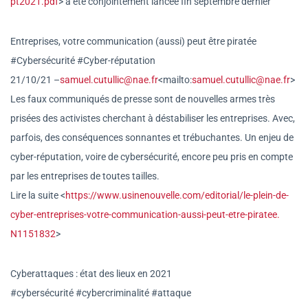
pt2021.pdf
> a été conjointement lancée fin septembre dernier
Entreprises, votre communication (aussi) peut être piratée
#Cybersécurité #Cyber-réputation
21/10/21 –
samuel.cutullic@nae.fr
<mailto
:
samuel.cutullic@nae.fr
>
Les faux communiqués de presse sont de nouvelles armes très
prisées des activistes cherchant à déstabiliser les entreprises. Avec,
parfois, des conséquences sonnantes et trébuchantes. Un enjeu de
cyber-réputation, voire de cybersécurité, encore peu pris en compte
par les entreprises de toutes tailles.
Lire la suite <
https://www.usinenouvelle.com
/editorial/le-plein-de-
cyber-
entreprises-votre-communicatio
n-aussi-peut-etre-piratee.
N1151832
>
Cyberattaques : état des lieux en 2021
#cybersécurité #cybercriminalité #attaque