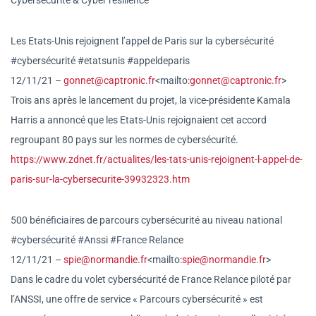
Cybersécurité & Cyber résilience
Les Etats-Unis rejoignent l’appel de Paris sur la cybersécurité
#cybersécurité #etatsunis #appeldeparis
12/11/21 –
gonnet@captronic.fr
<mailto:
gon
net@captronic.fr
>
Trois ans après le lancement du projet, la vice-présidente Kamala
Harris a annoncé que les Etats-Unis rejoignaient cet accord
regroupant 80 pays sur les normes de cybersécurité.
https://www.zdnet.fr/actualite
s/les-tats-unis-rejoignent-l-
appel-de-
paris-sur-la-
cybersecurite-39932323.htm
500 bénéficiaires de parcours cybersécurité au niveau national
#cybersécurité #Anssi #France Relance
12/11/21 –
spie@normandie.fr
<mailto:
spie@
normandie.fr
>
Dans le cadre du volet cybersécurité de France Relance piloté par
l’ANSSI, une offre de service « Parcours cybersécurité » est