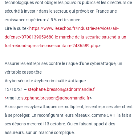
technologiques vont obliger les pouvoirs publics et les directeurs de
sécurité à investir dans le secteur, qui prévoit en France une
croissance supérieure à 5 % cette année.
Lire la suite <
https://www.lesechos.fr/indus
trie-services/air-
defense/
0700139059680-le-marche-de-la-
securite-sattend-a-un-
fort-
rebond-apres-la-crise-
sanitaire-2436589.php
>
Assurer les entreprises contre le risque d’une cyberattaque, un
véritable casse-tête
#cybersécurité #cybercriminalité #attaque
13/10/21 –
stephane.bresson@adnormandie.f
r
<mailto:
stephane.bresson@adno
rmandie.fr
>
Alors que les cyberattaques se multiplient, les entreprises cherchent
à se protéger. En reconfigurant leurs réseaux, comme OVH l’a fait à
ses dépens mercredi 13 octobre. Ou en faisant appel à des
assureurs, sur un marché compliqué.