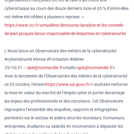
organisations françaises ont été la cible d’au moins une
cyberattaque au cours des douze derniers mois et 65 % d’entre elles
ont même été ciblées à plusieurs reprises. »
https://www.cci.fr/actualites/
decouvrez-lanalyse-et-les-cons
eils-
de-jean-jacques-latour-
responsable-de-lexpertise-en-
cybersecurite
L’Anssi lance un Observatoire des métiers de la cybersécurité
#cybersécurité #Anssi #Formation #Métier
25/10/21 –
spie@normandie.fr
<mailto:
spie@
normandie.fr
>
Avec le lancement de l’Observatoire des métiers de la cybersécurité
ce 25 octobre, l’Anssi<
https://www.ssi.gouv.f
r/
> souhaite renforcer
la mise en valeur du marché de l’emploi cyber et porter davantage
les enjeux des professionnels et des recruteurs. Cet Observatoire
regroupera l’ensemble des enquêtes, rapports et infographies
pertinents sur le secteur et aidera ainsi les recruteurs, formateurs,
entreprises, étudiants ou salariés en reconversion à dépasser les