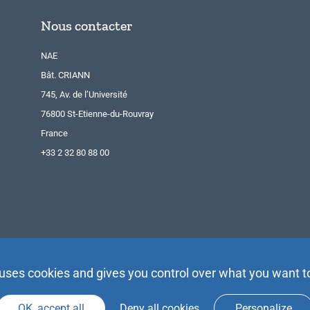
Nous contacter
NAE
Bât. CRIANN
745, Av. de l’Université
76800 St-Etienne-du-Rouvray
France
+33 2 32 80 88 00
 uses cookies and gives you control over what you want t
OK, accept all
Deny all cookies
Personalize