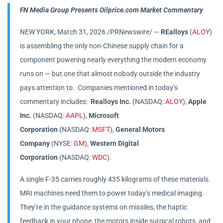
FN Media Group Presents Oilprice.com Market Commentary
NEW YORK
,
March 31, 2026
/PRNewswire/ —
REalloys
(
ALOY
)
is assembling the only non-Chinese supply chain for a
component powering nearly everything the modern economy
runs on — but one that almost nobody outside the industry
pays attention to. Companies mentioned in today’s
commentary includes:
Realloys Inc.
(NASDAQ:
ALOY
),
Apple
Inc.
(NASDAQ:
AAPL
),
Microsoft
Corporation
(NASDAQ:
MSFT
),
General Motors
Company
(NYSE:
GM
),
Western Digital
Corporation
(NASDAQ:
WDC
).
A single F-35 carries roughly 435 kilograms of these materials.
MRI machines need them to power today’s medical imaging.
They’re in the guidance systems on missiles, the haptic
feedback in your phone, the motors inside surgical robots, and