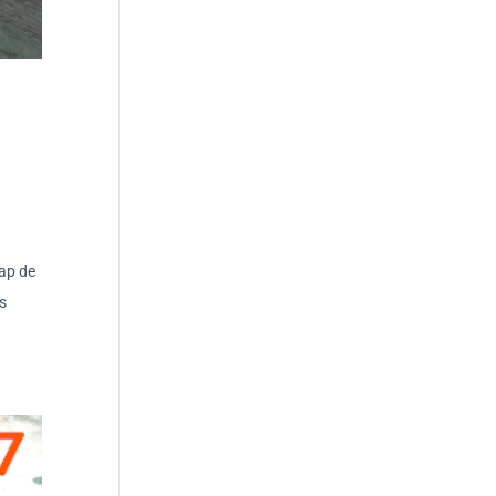
cap de
s